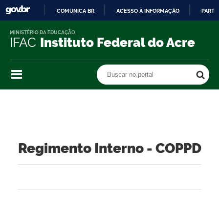
COMUNICA BR
ACESSO À INFORMAÇÃO
PARTI
IR
MINISTÉRIO DA EDUCAÇÃO
PARA
IFAC
Instituto Federal do Acre
O
CONTEÚDO
Buscar no portal
Buscar no portal
Regimento Interno - COPPD