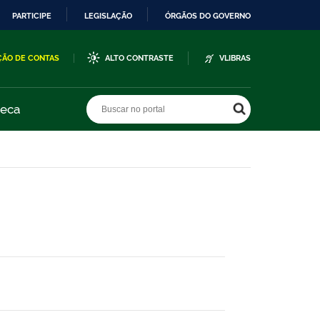
PARTICIPE
LEGISLAÇÃO
ÓRGÃOS DO GOVERNO
ÇÃO DE CONTAS
ALTO CONTRASTE
VLIBRAS
Buscar no portal
Buscar no portal
teca