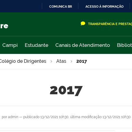
COMUNICA BR
ACESSO À INFORMAÇÃO
IR
PARA
cre
TRANSPARÊNCIA E PRESTA
O
CONTEÚDO
Campi
Estudante
Canais de Atendimento
Biblio
Colégio de Dirigentes
Atas
2017
2017
por
admin
—
publicado
13/12/2021 10h30,
última modificação
13/12/2021 10h30