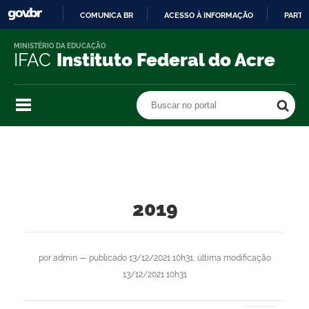
COMUNICA BR
ACESSO À INFORMAÇÃO
PARTI
IR
MINISTÉRIO DA EDUCAÇÃO
PARA
IFAC
Instituto Federal do Acre
O
CONTEÚDO
Buscar no portal
Buscar no portal
2019
por
admin
—
publicado
13/12/2021 10h31,
última modificação
13/12/2021 10h31