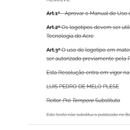
Art.1º
- Aprovar o Manual do Uso 
Art.2º
Os logotipos devem ser util
Tecnologia do Acre
Art.3º
O uso do logotipo em materi
ser autorizado previamente pela Re
Esta Resolução entra em vigor na
LUIS PEDRO DE MELO PLESE
Reitor
Pró Tempore
Substituto
Este texto não substitui o publicado no B