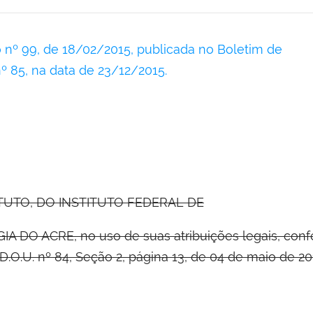
º 85, na data de 23/12/2015.
TUTO, DO INSTITUTO FEDERAL DE
O ACRE, no uso de suas atribuições legais, conferi
D.O.U. nº 84, Seção 2, página 13, de 04 de maio de 2