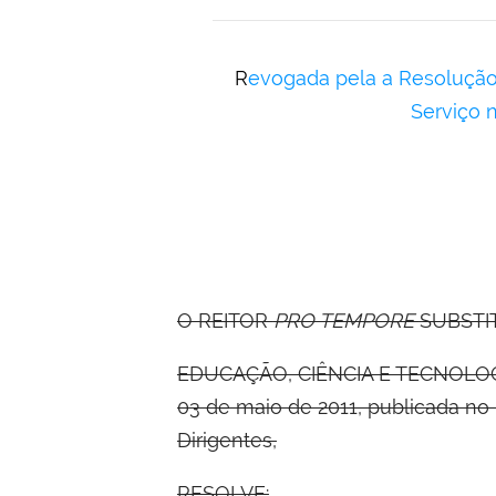
Revogada pela a Resolução nº 99, de 18/02/2015, publicada no Boletim de
Serviço n
O REITOR
PRO TEMPORE
SUBSTI
EDUCAÇÃO, CIÊNCIA E TECNOLOGIA D
03 de maio de 2011, publicada no 
Dirigentes,
RESOLVE: