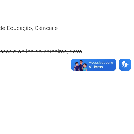
 de Educação, Ciência e
ssos e online de parceiros, deve