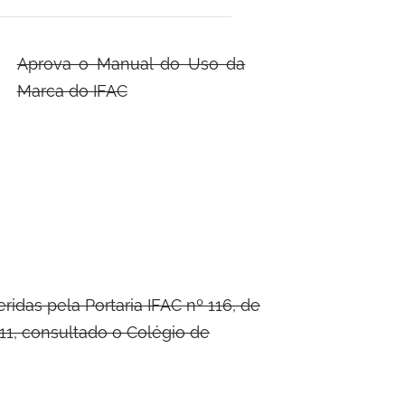
Aprova o Manual do Uso da
Marca do IFAC
das pela Portaria IFAC nº 116, de
011, consultado o Colégio de