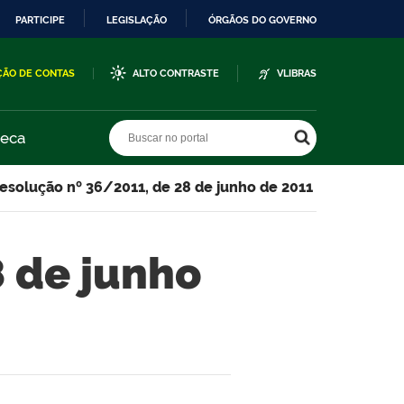
PARTICIPE
LEGISLAÇÃO
ÓRGÃOS DO GOVERNO
ÇÃO DE CONTAS
ALTO CONTRASTE
VLIBRAS
Buscar no portal
Buscar no portal
teca
esolução nº 36/2011, de 28 de junho de 2011
 de junho