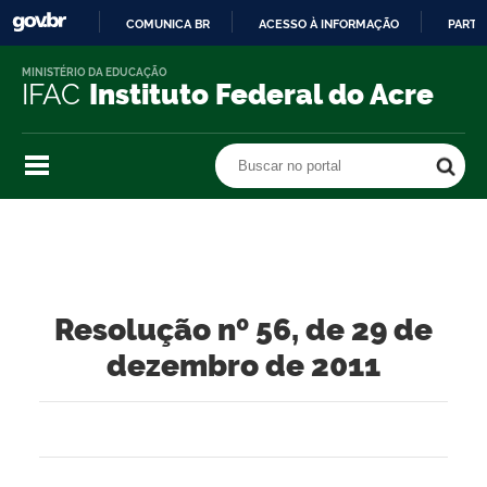
COMUNICA BR
ACESSO À INFORMAÇÃO
PARTI
IR
MINISTÉRIO DA EDUCAÇÃO
PARA
IFAC
Instituto Federal do Acre
O
CONTEÚDO
Buscar no portal
Buscar no portal
Resolução nº 56, de 29 de
dezembro de 2011