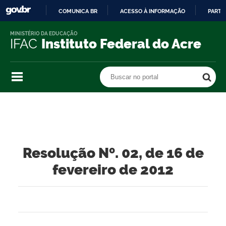
COMUNICA BR
ACESSO À INFORMAÇÃO
PARTI
IR
MINISTÉRIO DA EDUCAÇÃO
PARA
IFAC
Instituto Federal do Acre
O
CONTEÚDO
Buscar no portal
Buscar no portal
Resolução Nº. 02, de 16 de
fevereiro de 2012