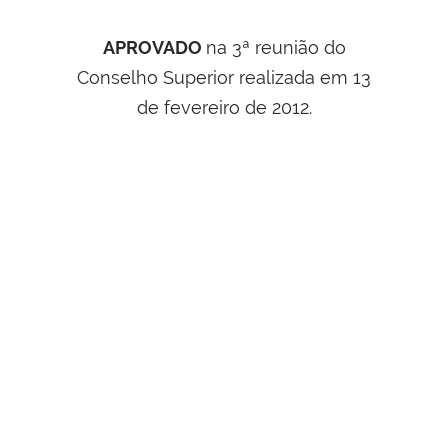
APROVADO
na 3ª reunião do
Conselho Superior realizada em 13
de fevereiro de 2012.
Este texto não substitui o publicado no
Boletim de Serviço nº 08, de 20/03/2012.
VOLTAR AO TOPO
Todo o conteúdo deste site está publicado sob a licença