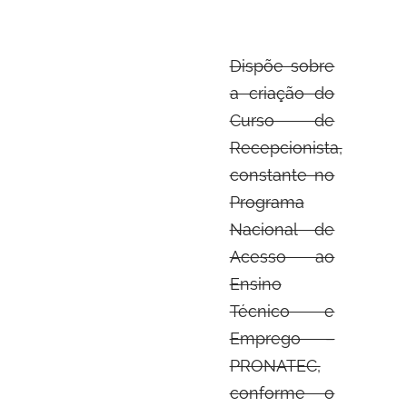
Dispõe sobre
a criação do
Curso de
Recepcionista,
constante no
Programa
Nacional de
Acesso ao
Ensino
Técnico e
Emprego –
PRONATEC,
conforme o