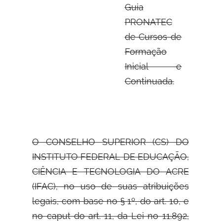
Guia
PRONATEC
de Cursos de
Formação
Inicial e
Continuada.
O CONSELHO SUPERIOR (CS) DO
INSTITUTO FEDERAL DE EDUCAÇÃO,
CIÊNCIA E TECNOLOGIA DO ACRE
(IFAC), no uso de suas
atribuições
legais, com base no § 1º, do art. 10, e
no caput do art. 11, da Lei no 11.892,