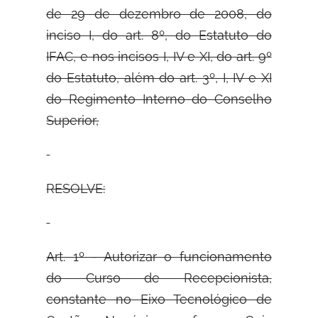
de 29 de dezembro de 2008, do
inciso I, do art. 8º, do Estatuto do
IFAC, e nos incisos I, IV e XI, do art. 9º
do Estatuto, além do art. 3º, I, IV e XI
do Regimento Interno do Conselho
Superior,
RESOLVE:
Art. 1º - Autorizar o funcionamento
do Curso de Recepcionista,
constante no Eixo Tecnológico de