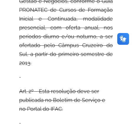
Gestão e Negócios, conforme o Guia
PRONATEC de Cursos de Formação
Inicial e Continuada, modalidade
presencial, com oferta anual, nos
períodos diurno e/ou noturno, a ser
ofertado pelo Câmpus Cruzeiro do
Sul, a partir do primeiro semestre de
2013.
Art. 2º - Esta resolução deve ser
publicada no Boletim de Serviço e
no Portal do
IFAC.