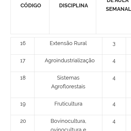
DE AULA
CÓDIGO
DISCIPLINA
SEMANA
16
Extensão Rural
3
17
Agroindustrialização
4
18
Sistemas
4
Agroflorestais
19
Fruticultura
4
20
Bovinocultura,
4
ovinocultura e