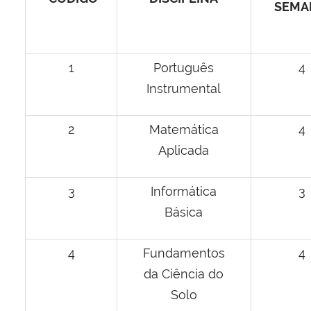
SEMA
1
Português
4
Instrumental
2
Matemática
4
Aplicada
3
Informática
3
Básica
4
Fundamentos
4
da Ciência do
Solo