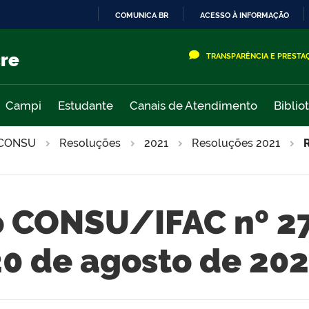
COMUNICA BR
ACESSO À INFORMAÇÃO
IR
PARA
cre
TRANSPARÊNCIA E PRESTA
O
CONTEÚDO
Campi
Estudante
Canais de Atendimento
Biblio
CONSU
Resoluções
2021
Resoluções 2021
 CONSU/IFAC nº 2
0 de agosto de 20