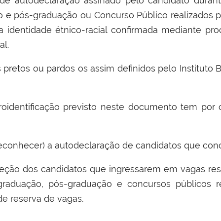
e autodeclaração assinado pelo candidato durant
o e pós-graduação ou Concurso Público realizados p
a identidade étnico-racial confirmada mediante pr
l.
retos ou pardos os assim definidos pelo Instituto Br
oidentificação previsto neste documento tem por ob
-reconhecer) a autodeclaração de candidatos que con
seleção dos candidatos que ingressarem em vagas re
graduação, pós-graduação e concursos públicos re
de reserva de vagas.