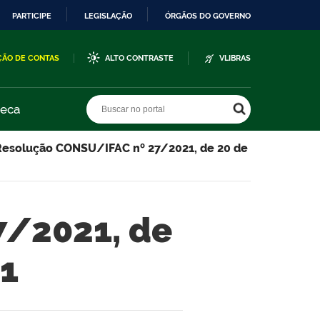
PARTICIPE
LEGISLAÇÃO
ÓRGÃOS DO GOVERNO
ÇÃO DE CONTAS
ALTO CONTRASTE
VLIBRAS
Buscar no portal
Buscar no portal
teca
Resolução CONSU/IFAC nº 27/2021, de 20 de
7/2021, de
21