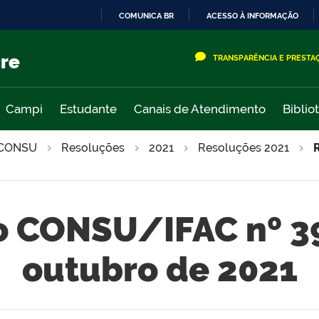
COMUNICA BR
ACESSO À INFORMAÇÃO
IR
PARA
cre
TRANSPARÊNCIA E PRESTA
O
CONTEÚDO
Campi
Estudante
Canais de Atendimento
Biblio
CONSU
Resoluções
2021
Resoluções 2021
 CONSU/IFAC nº 39
outubro de 2021