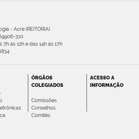
ogia - Acre (REITORIA)
 69906-310
 7h às 12h e das 14h às 17h
-6834
ÓRGÃOS
ACESSO A
COLEGIADOS
INFORMAÇÃO
o
o
Comissões
letrônicas
Conselhos
ica
Comitês