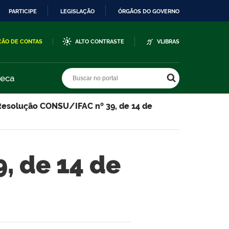
PARTICIPE
LEGISLAÇÃO
ÓRGÃOS DO GOVERNO
ÇÃO DE CONTAS
ALTO CONTRASTE
VLIBRAS
Buscar no portal
Buscar no portal
teca
Resolução CONSU/IFAC nº 39, de 14 de
, de 14 de