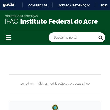
COMUNICA BR
ACESSO À INFORMAÇÃO
PARTI
IR
MINISTÉRIO DA EDUCAÇÃO
PARA
IFAC
Instituto Federal do Acre
O
CONTEÚDO
Buscar no portal
Buscar no portal
por
admin
—
última modificação
14/03/2022 13h00