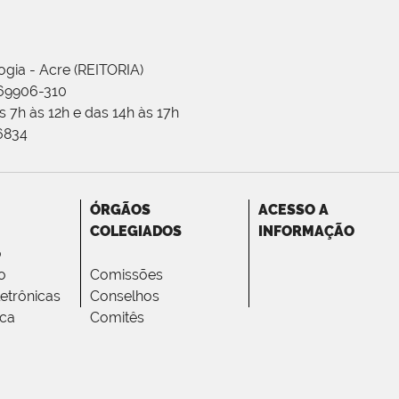
ogia - Acre (REITORIA)
 69906-310
 7h às 12h e das 14h às 17h
-6834
ÓRGÃOS
ACESSO A
COLEGIADOS
INFORMAÇÃO
o
o
Comissões
letrônicas
Conselhos
ica
Comitês