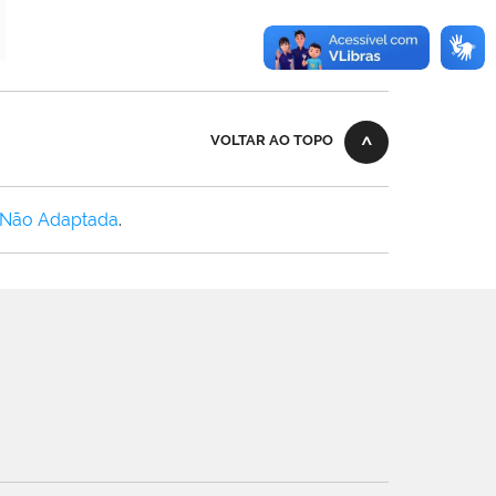
VOLTAR AO TOPO
 Não Adaptada
.