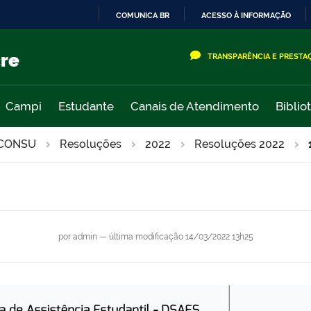
COMUNICA BR
ACESSO À INFORMAÇÃO
IR
PARA
cre
TRANSPARÊNCIA E PRESTA
O
CONTEÚDO
Campi
Estudante
Canais de Atendimento
Biblio
CONSU
Resoluções
2022
Resoluções 2022
por
admin
—
última modificação
14/03/2022 13h25