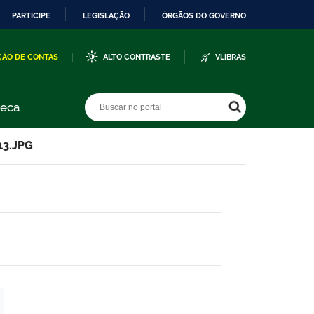
PARTICIPE
LEGISLAÇÃO
ÓRGÃOS DO GOVERNO
ÇÃO DE CONTAS
ALTO CONTRASTE
VLIBRAS
Buscar no portal
Buscar no portal
teca
13.JPG