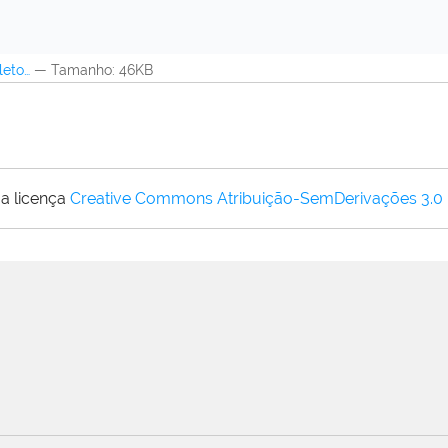
leto…
—
Tamanho
: 46KB
a licença
Creative Commons Atribuição-SemDerivações 3.0