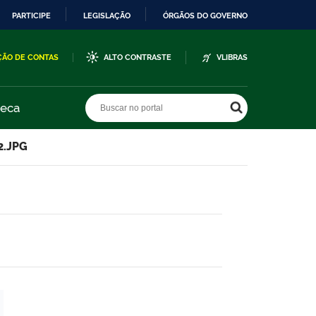
PARTICIPE
LEGISLAÇÃO
ÓRGÃOS DO GOVERNO
ÇÃO DE CONTAS
ALTO CONTRASTE
VLIBRAS
Buscar no portal
Buscar no portal
teca
2.JPG