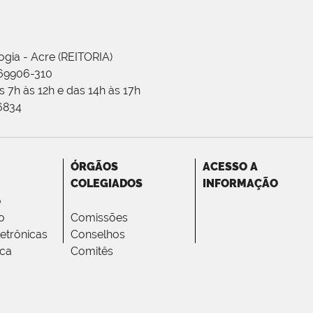
ogia - Acre (REITORIA)
 69906-310
 7h às 12h e das 14h às 17h
-6834
ÓRGÃOS
ACESSO A
COLEGIADOS
INFORMAÇÃO
o
o
Comissões
letrônicas
Conselhos
ica
Comitês