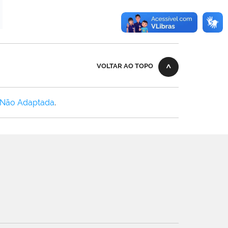
VOLTAR AO TOPO
 Não Adaptada
.