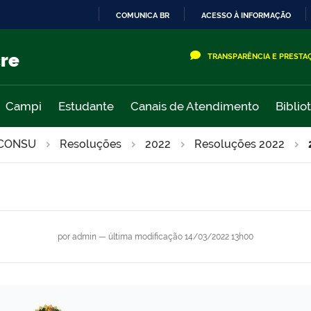
COMUNICA BR
ACESSO À INFORMAÇÃO
IR
PARA
cre
TRANSPARÊNCIA E PRESTA
O
CONTEÚDO
Campi
Estudante
Canais de Atendimento
Biblio
CONSU
Resoluções
2022
Resoluções 2022
por
admin
—
última modificação
14/03/2022 13h00