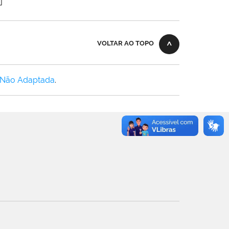
VOLTAR AO TOPO
 Não Adaptada
.