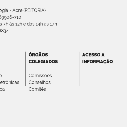
ogia - Acre (REITORIA)
 69906-310
 7h às 12h e das 14h às 17h
-6834
ÓRGÃOS
ACESSO A
COLEGIADOS
INFORMAÇÃO
o
o
Comissões
letrônicas
Conselhos
ica
Comitês