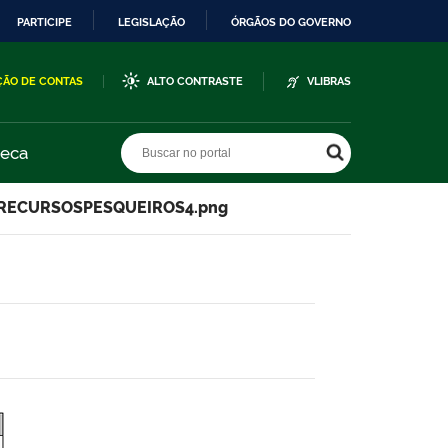
PARTICIPE
LEGISLAÇÃO
ÓRGÃOS DO GOVERNO
ÇÃO DE CONTAS
ALTO CONTRASTE
VLIBRAS
Buscar no portal
Buscar no portal
teca
RECURSOSPESQUEIROS4.png