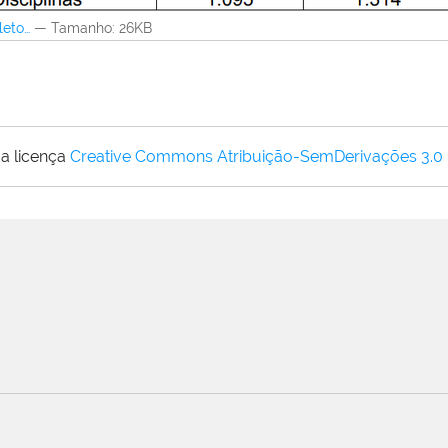
leto…
—
Tamanho
: 26KB
a licença
Creative Commons Atribuição-SemDerivações 3.0