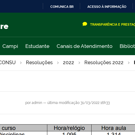
COMUNICA BR
ACESSO À INFORMAÇÃO
IR
PARA
cre
TRANSPARÊNCIA E PRESTA
O
CONTEÚDO
Campi
Estudante
Canais de Atendimento
Biblio
CONSU
Resoluções
2022
Resoluções 2022
por
admin
—
última modificação
31/03/2022 16h33