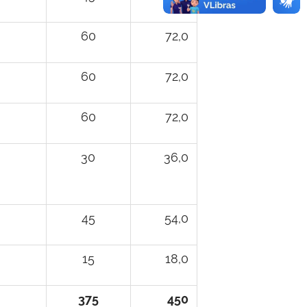
60
72,0
60
72,0
60
72,0
30
36,0
45
54,0
15
18,0
375
450