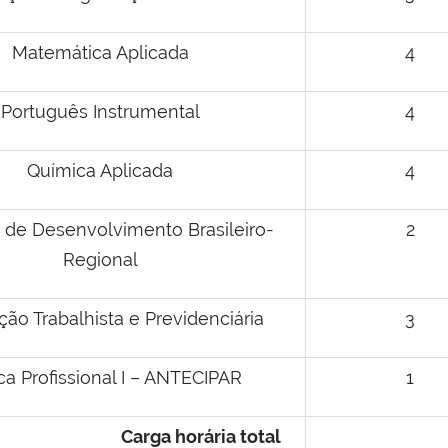
Matemática Aplicada
4
Português Instrumental
4
Química Aplicada
4
 de Desenvolvimento Brasileiro-
2
Regional
ção Trabalhista e Previdenciária
3
ica Profissional I – ANTECIPAR
1
Carga horária total