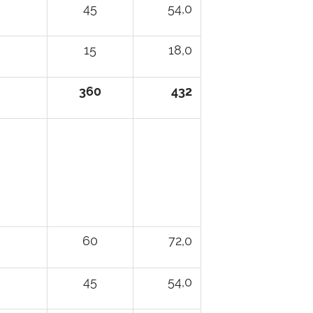
45
54,0
15
18,0
360
432
60
72,0
45
54,0