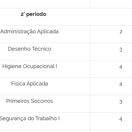
2° período
Administração Aplicada
2
Desenho Técnico
3
Higiene Ocupacional I
4
Física Aplicada
4
Primeiros Socorros
3
Segurança do Trabalho I
4