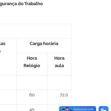
gurança do Trabalho
las
Carga horária
s
Hora
Hora
Relógio
aula
60
72,0
45
54,0