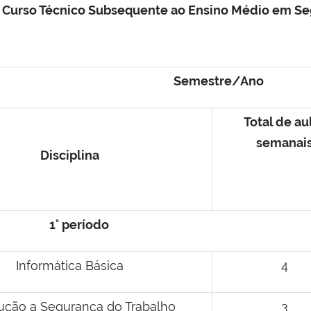
do Curso Técnico Subsequente ao Ensino Médio em Se
Semestre/Ano
Total de au
semanai
Disciplina
1° período
Informática Básica
4
dução a Segurança do Trabalho
3