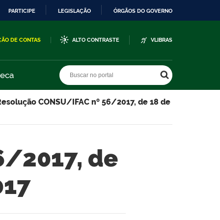
PARTICIPE
LEGISLAÇÃO
ÓRGÃOS DO GOVERNO
ÇÃO DE CONTAS
ALTO CONTRASTE
VLIBRAS
Buscar no portal
Buscar no portal
teca
Resolução CONSU/IFAC nº 56/2017, de 18 de
6/2017, de
017