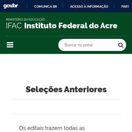
COMUNICA BR
ACESSO À INFORMAÇÃO
PARTI
IR
MINISTÉRIO DA EDUCAÇÃO
PARA
IFAC
Instituto Federal do Acre
O
CONTEÚDO
Buscar no portal
Buscar no portal
Seleções Anteriores
Os editais trazem todas as