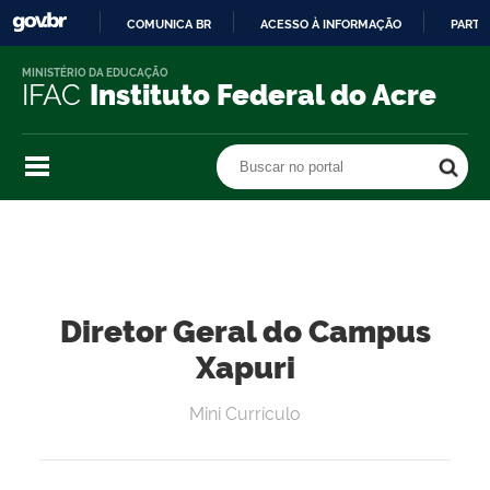
COMUNICA BR
ACESSO À INFORMAÇÃO
PARTI
IR
MINISTÉRIO DA EDUCAÇÃO
PARA
IFAC
Instituto Federal do Acre
O
CONTEÚDO
Buscar no portal
Buscar no portal
Diretor Geral do Campus
Xapuri
Mini Currículo