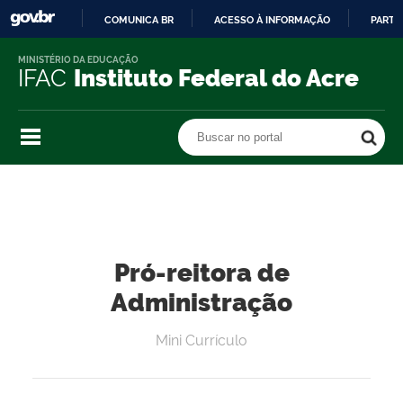
COMUNICA BR
ACESSO À INFORMAÇÃO
PARTI
IR
MINISTÉRIO DA EDUCAÇÃO
PARA
IFAC
Instituto Federal do Acre
O
CONTEÚDO
Buscar no portal
Buscar no portal
Pró-reitora de
Administração
Mini Currículo