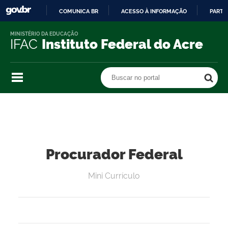
COMUNICA BR
ACESSO À INFORMAÇÃO
PARTI
IR
MINISTÉRIO DA EDUCAÇÃO
PARA
IFAC
Instituto Federal do Acre
O
CONTEÚDO
Buscar no portal
Buscar no portal
Procurador Federal
Mini Currículo