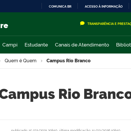
COMUNICA BR
ACESSO À INFORMAÇÃO
IR
PARA
cre
TRANSPARÊNCIA E PRESTA
O
CONTEÚDO
Campi
Estudante
Canais de Atendimento
Biblio
Quem é Quem
Campus Rio Branco
Campus Rio Branc
publicado
:
15/03/2021 20h19
,
última modificação
:
11/03/2026 19h10