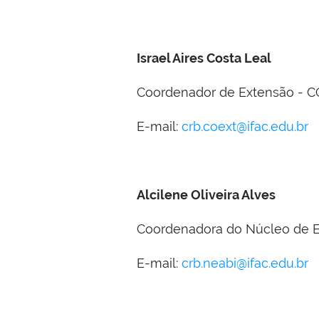
Israel Aires Costa Leal
Coordenador de Extensão - 
E-mail:
crb.coext@ifac.edu.br
Alcilene Oliveira Alves
Coordenadora do Núcleo de Es
E-mail:
crb.neabi@ifac.edu.br