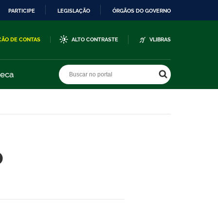
PARTICIPE
LEGISLAÇÃO
ÓRGÃOS DO GOVERNO
ÇÃO DE CONTAS
ALTO CONTRASTE
VLIBRAS
Buscar no portal
Buscar no portal
teca
o