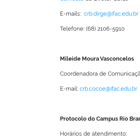
E-mails:
crb.dirge@ifac.edu.br
Telefone: (68)
2106-5910
Mileide Moura Vasconcelos
Coordenadora de Comunicaç
E-mail:
crb.cocoe@ifac.edu.br
Protocolo do Campus Rio Bra
Horários de atendimento: