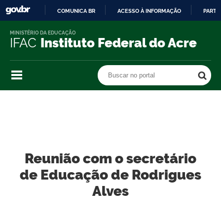
COMUNICA BR
ACESSO À INFORMAÇÃO
PARTI
IR
MINISTÉRIO DA EDUCAÇÃO
PARA
IFAC
Instituto Federal do Acre
O
CONTEÚDO
Buscar no portal
Buscar no portal
Reunião com o secretário
de Educação de Rodrigues
Alves