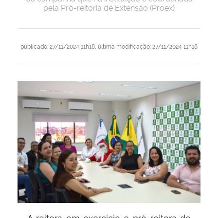
pela Pró-reitoria de Extensão (Proex)
publicado
:
27/11/2024 11h18
,
última modificação
:
27/11/2024 11h18