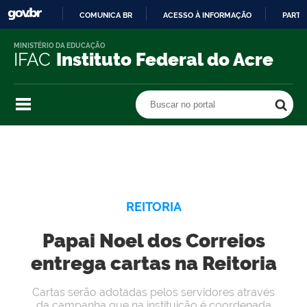
COMUNICA BR
ACESSO À INFORMAÇÃO
PARTI
IR
MINISTÉRIO DA EDUCAÇÃO
PARA
IFAC
Instituto Federal do Acre
O
CONTEÚDO
Buscar no portal
Buscar no portal
REITORIA
Papai Noel dos Correios
entrega cartas na Reitoria
Cartas serão adotadas pelos servidores através
da campanha que na instituição é coordenada