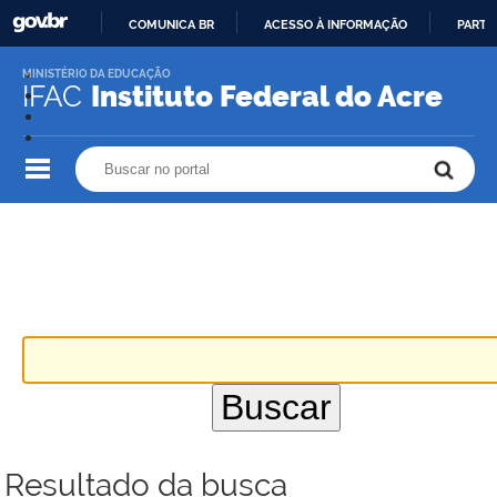
COMUNICA BR
ACESSO À INFORMAÇÃO
PARTI
IR
MINISTÉRIO DA EDUCAÇÃO
PARA
IFAC
Instituto Federal do Acre
O
CONTEÚDO
Buscar no portal
Buscar no portal
Resultado da busca