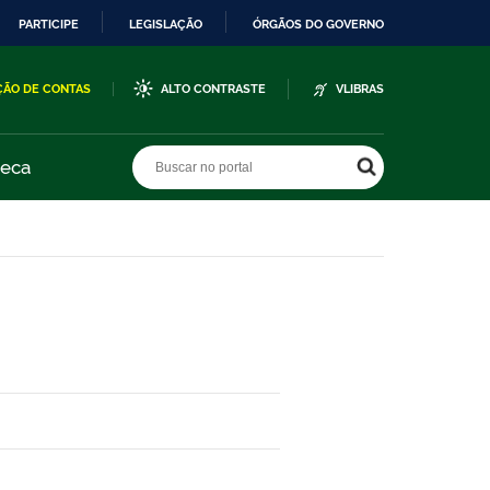
PARTICIPE
LEGISLAÇÃO
ÓRGÃOS DO GOVERNO
ÇÃO DE CONTAS
ALTO CONTRASTE
VLIBRAS
Buscar no portal
Buscar no portal
teca