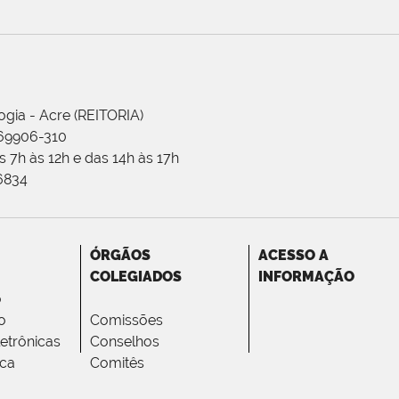
ogia - Acre (REITORIA)
 69906-310
 7h às 12h e das 14h às 17h
-6834
ÓRGÃOS
ACESSO A
COLEGIADOS
INFORMAÇÃO
o
o
Comissões
letrônicas
Conselhos
ica
Comitês