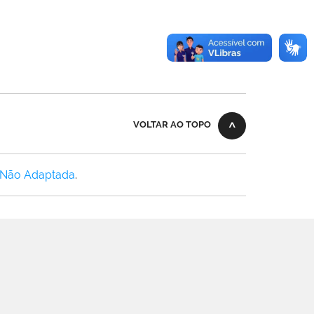
VOLTAR AO TOPO
 Não Adaptada
.