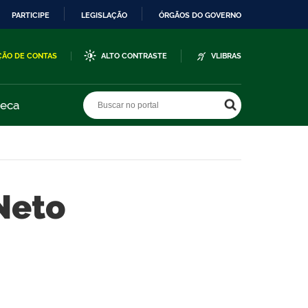
PARTICIPE
LEGISLAÇÃO
ÓRGÃOS DO GOVERNO
ÇÃO DE CONTAS
ALTO CONTRASTE
VLIBRAS
Buscar no portal
Buscar no portal
teca
Neto