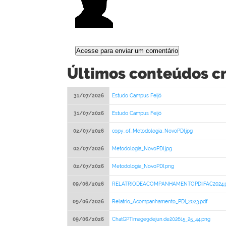
Últimos conteúdos cr
31/07/2026
Estudo Campus Feijó
31/07/2026
Estudo Campus Feijó
02/07/2026
copy_of_Metodologia_NovoPDI.jpg
02/07/2026
Metodologia_NovoPDI.jpg
02/07/2026
Metodologia_NovoPDI.png
09/06/2026
RELATRIODEACOMPANHAMENTOPDIIFAC2024.p
09/06/2026
Relatrio_Acompanhamento_PDI_2023.pdf
09/06/2026
ChatGPTImage9dejun.de202615_25_44.png