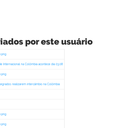
iados por este usuário
0.png
e Internacional na Colômbia acontece dia 03.08
0.png
integrados realizarem intercâmbio na Colômbia
0.png
0.png