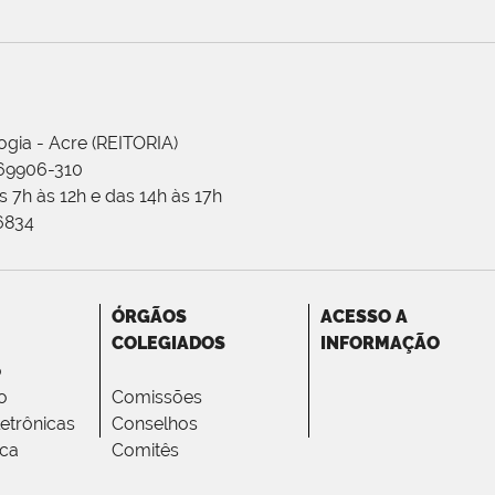
ogia - Acre (REITORIA)
 69906-310
 7h às 12h e das 14h às 17h
-6834
ÓRGÃOS
ACESSO A
COLEGIADOS
INFORMAÇÃO
o
o
Comissões
letrônicas
Conselhos
ica
Comitês