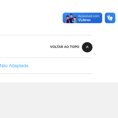
VOLTAR AO TOPO
 Não Adaptada
.