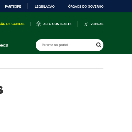
PARTICIPE
LEGISLAÇÃO
ÓRGÃOS DO GOVERNO
ÇÃO DE CONTAS
ALTO CONTRASTE
VLIBRAS
Buscar no portal
Buscar no portal
teca
s