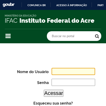
COMUNICA BR
ACESSO À INFORMAÇÃO
PARTI
IR
MINISTÉRIO DA EDUCAÇÃO
PARA
IFAC
Instituto Federal do Acre
O
CONTEÚDO
Buscar no portal
Buscar no portal
Nome do Usuário
Senha
Esqueceu sua senha?