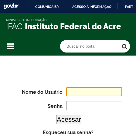
COMUNICA BR
ACESSO À INFORMAÇÃO
PARTI
IR
MINISTÉRIO DA EDUCAÇÃO
PARA
IFAC
Instituto Federal do Acre
O
CONTEÚDO
Buscar no portal
Buscar no portal
Nome do Usuário
Senha
Esqueceu sua senha?