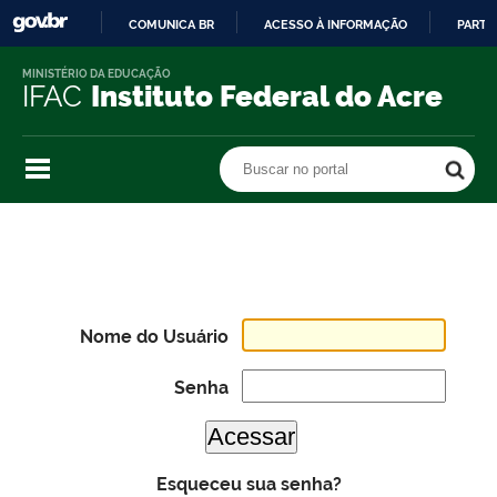
COMUNICA BR
ACESSO À INFORMAÇÃO
PARTI
IR
MINISTÉRIO DA EDUCAÇÃO
PARA
IFAC
Instituto Federal do Acre
O
CONTEÚDO
Buscar no portal
Buscar no portal
Nome do Usuário
Senha
Esqueceu sua senha?