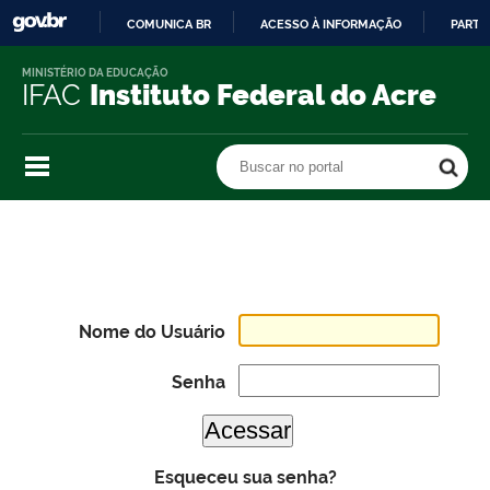
COMUNICA BR
ACESSO À INFORMAÇÃO
PARTI
IR
MINISTÉRIO DA EDUCAÇÃO
PARA
IFAC
Instituto Federal do Acre
O
CONTEÚDO
Buscar no portal
Buscar no portal
Nome do Usuário
Senha
Esqueceu sua senha?