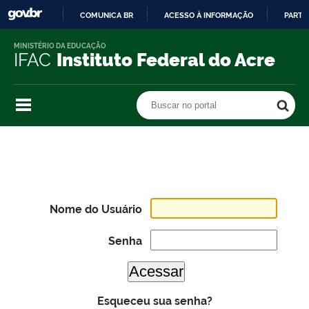
COMUNICA BR
ACESSO À INFORMAÇÃO
PARTI
IR
MINISTÉRIO DA EDUCAÇÃO
PARA
IFAC
Instituto Federal do Acre
O
CONTEÚDO
Buscar no portal
Buscar no portal
Nome do Usuário
Senha
Esqueceu sua senha?