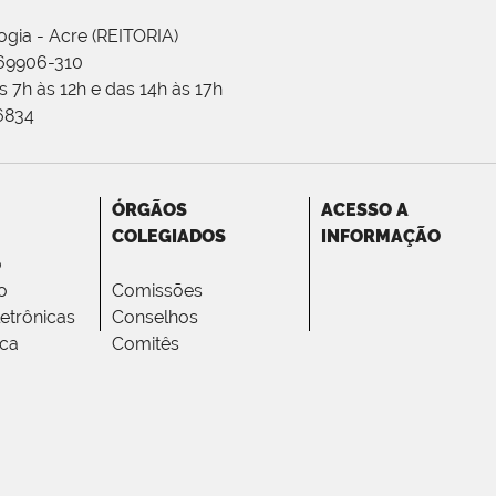
ogia - Acre (REITORIA)
 69906-310
 7h às 12h e das 14h às 17h
-6834
ÓRGÃOS
ACESSO A
COLEGIADOS
INFORMAÇÃO
o
o
Comissões
letrônicas
Conselhos
ica
Comitês