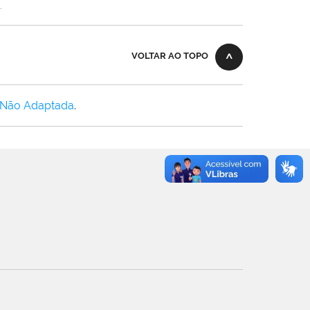
.
VOLTAR AO TOPO
 Não Adaptada
.