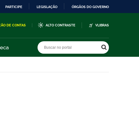
PARTICIPE
LEGISLAÇÃO
ÓRGÃOS DO GOVERNO
ÇÃO DE CONTAS
ALTO CONTRASTE
VLIBRAS
Buscar no portal
Buscar no portal
teca