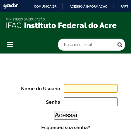
COMUNICA BR
ACESSO À INFORMAÇÃO
PARTI
IR
MINISTÉRIO DA EDUCAÇÃO
PARA
IFAC
Instituto Federal do Acre
O
CONTEÚDO
Buscar no portal
Buscar no portal
Nome do Usuário
Senha
Esqueceu sua senha?