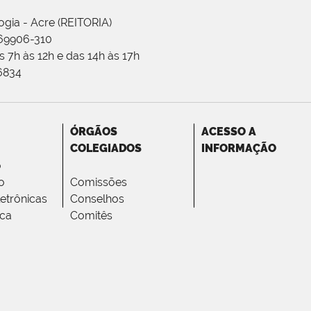
ogia - Acre (REITORIA)
 69906-310
 7h às 12h e das 14h às 17h
-6834
ÓRGÃOS
ACESSO A
COLEGIADOS
INFORMAÇÃO
o
o
Comissões
letrônicas
Conselhos
ica
Comitês