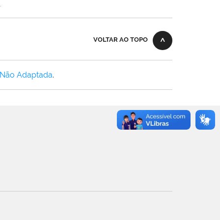
.
VOLTAR AO TOPO
 Não Adaptada
.