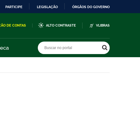
PARTICIPE
LEGISLAÇÃO
ÓRGÃOS DO GOVERNO
ÇÃO DE CONTAS
ALTO CONTRASTE
VLIBRAS
Buscar no portal
Buscar no portal
teca