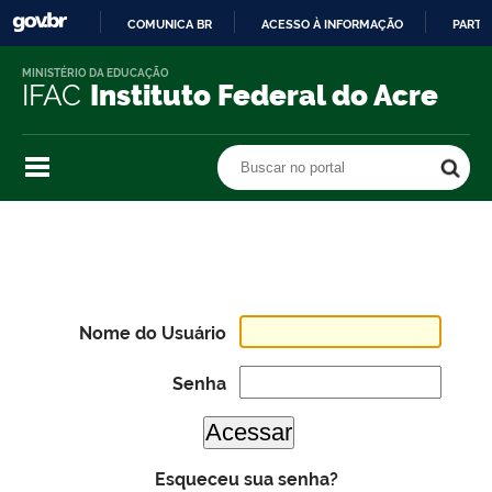
COMUNICA BR
ACESSO À INFORMAÇÃO
PARTI
IR
MINISTÉRIO DA EDUCAÇÃO
PARA
IFAC
Instituto Federal do Acre
O
CONTEÚDO
Buscar no portal
Buscar no portal
Nome do Usuário
Senha
Esqueceu sua senha?