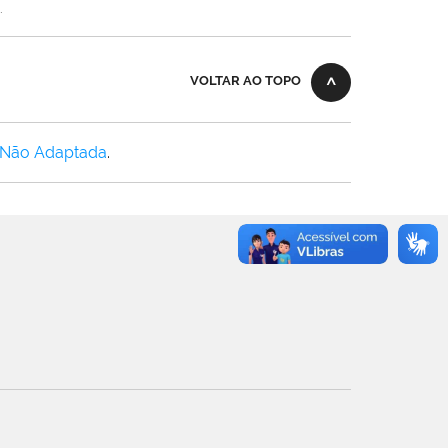
.
VOLTAR AO TOPO
 Não Adaptada
.