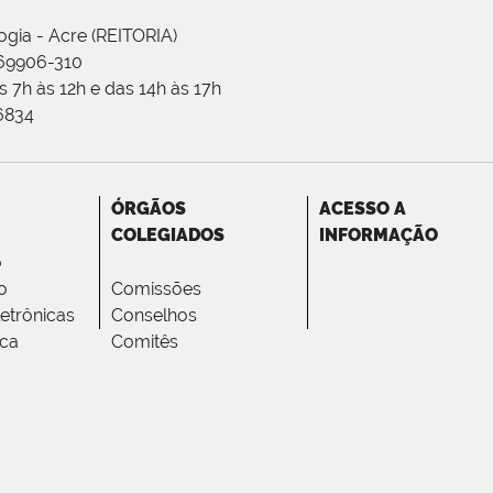
ogia - Acre (REITORIA)
 69906-310
 7h às 12h e das 14h às 17h
-6834
ÓRGÃOS
ACESSO A
COLEGIADOS
INFORMAÇÃO
o
o
Comissões
letrônicas
Conselhos
ica
Comitês