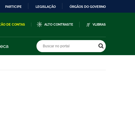
PARTICIPE
LEGISLAÇÃO
ÓRGÃOS DO GOVERNO
ÇÃO DE CONTAS
ALTO CONTRASTE
VLIBRAS
Buscar no portal
Buscar no portal
teca