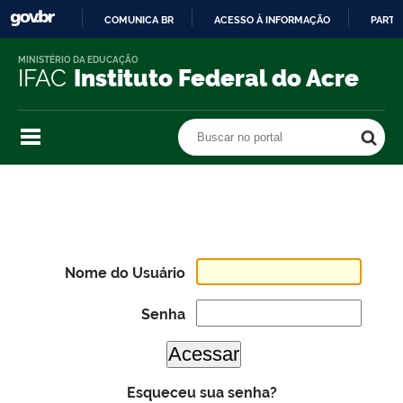
COMUNICA BR
ACESSO À INFORMAÇÃO
PARTI
IR
MINISTÉRIO DA EDUCAÇÃO
PARA
IFAC
Instituto Federal do Acre
O
CONTEÚDO
Buscar no portal
Buscar no portal
Nome do Usuário
Senha
Esqueceu sua senha?