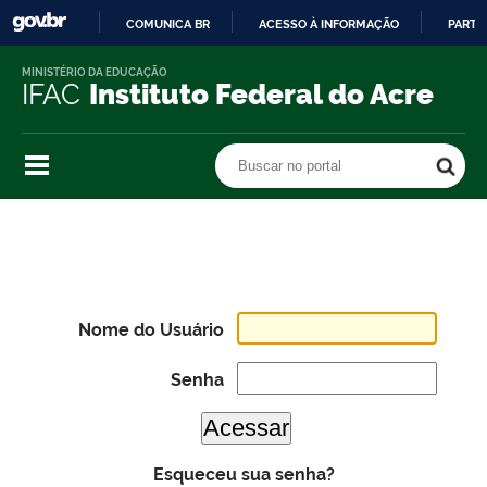
COMUNICA BR
ACESSO À INFORMAÇÃO
PARTI
IR
MINISTÉRIO DA EDUCAÇÃO
PARA
IFAC
Instituto Federal do Acre
O
CONTEÚDO
Buscar no portal
Buscar no portal
Nome do Usuário
Senha
Esqueceu sua senha?