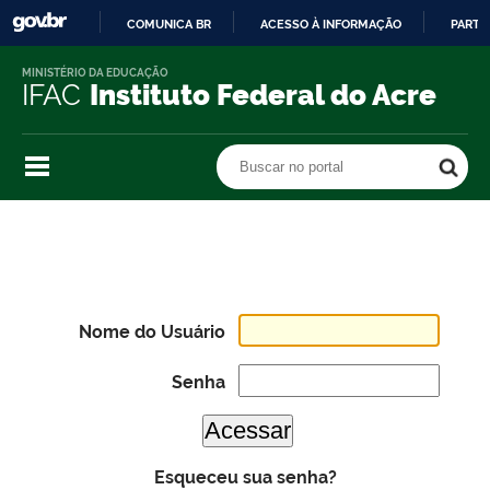
COMUNICA BR
ACESSO À INFORMAÇÃO
PARTI
IR
MINISTÉRIO DA EDUCAÇÃO
PARA
IFAC
Instituto Federal do Acre
O
CONTEÚDO
Buscar no portal
Buscar no portal
Nome do Usuário
Senha
Esqueceu sua senha?