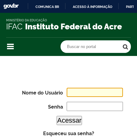
COMUNICA BR
ACESSO À INFORMAÇÃO
PARTI
IR
MINISTÉRIO DA EDUCAÇÃO
PARA
IFAC
Instituto Federal do Acre
O
CONTEÚDO
Buscar no portal
Buscar no portal
Nome do Usuário
Senha
Esqueceu sua senha?