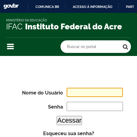
COMUNICA BR
ACESSO À INFORMAÇÃO
PARTI
IR
MINISTÉRIO DA EDUCAÇÃO
PARA
IFAC
Instituto Federal do Acre
O
CONTEÚDO
Buscar no portal
Buscar no portal
Nome do Usuário
Senha
Esqueceu sua senha?