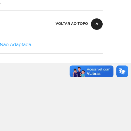
.
VOLTAR AO TOPO
 Não Adaptada
.