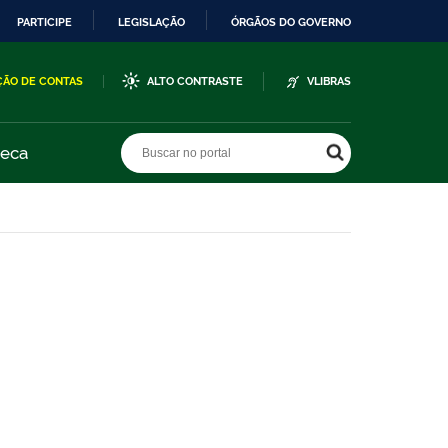
PARTICIPE
LEGISLAÇÃO
ÓRGÃOS DO GOVERNO
ÇÃO DE CONTAS
ALTO CONTRASTE
VLIBRAS
Buscar no portal
Buscar no portal
teca