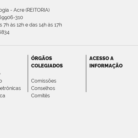
ogia - Acre (REITORIA)
 69906-310
 7h às 12h e das 14h às 17h
-6834
ÓRGÃOS
ACESSO A
COLEGIADOS
INFORMAÇÃO
o
o
Comissões
letrônicas
Conselhos
ica
Comitês