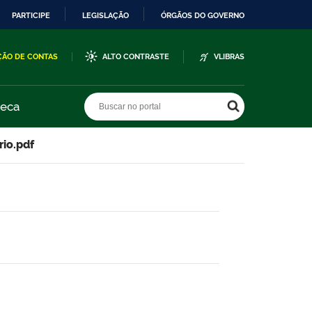
PARTICIPE
LEGISLAÇÃO
ÓRGÃOS DO GOVERNO
ÇÃO DE CONTAS
ALTO CONTRASTE
VLIBRAS
Buscar no portal
Buscar no portal
teca
io.pdf