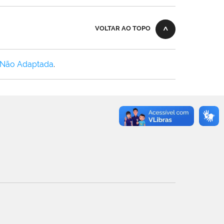
VOLTAR AO TOPO
 Não Adaptada
.