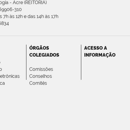
ogia - Acre (REITORIA)
 69906-310
 7h às 12h e das 14h às 17h
-6834
ÓRGÃOS
ACESSO A
COLEGIADOS
INFORMAÇÃO
o
o
Comissões
letrônicas
Conselhos
ica
Comitês