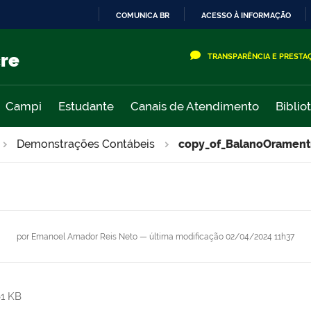
COMUNICA BR
ACESSO À INFORMAÇÃO
IR
PARA
cre
TRANSPARÊNCIA E PRESTA
O
CONTEÚDO
Campi
Estudante
Canais de Atendimento
Biblio
Demonstrações Contábeis
copy_of_BalanoOramentr
por
Emanoel Amador Reis Neto
—
última modificação
02/04/2024 11h37
1 KB