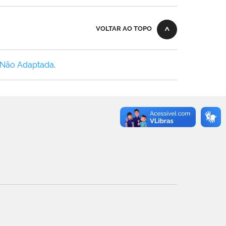
VOLTAR AO TOPO
 Não Adaptada
.