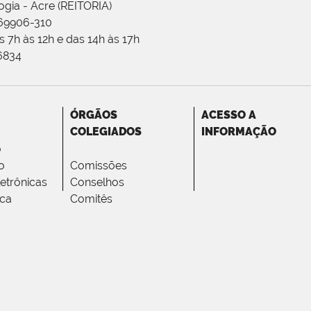
ogia - Acre (REITORIA)
 69906-310
 7h às 12h e das 14h às 17h
-6834
ÓRGÃOS
ACESSO A
COLEGIADOS
INFORMAÇÃO
o
o
Comissões
letrônicas
Conselhos
ica
Comitês