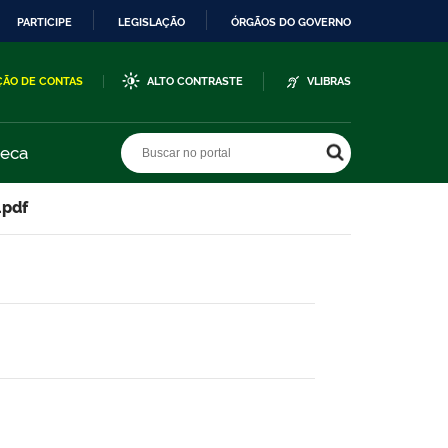
PARTICIPE
LEGISLAÇÃO
ÓRGÃOS DO GOVERNO
ÇÃO DE CONTAS
ALTO CONTRASTE
VLIBRAS
Buscar no portal
Buscar no portal
teca
.pdf