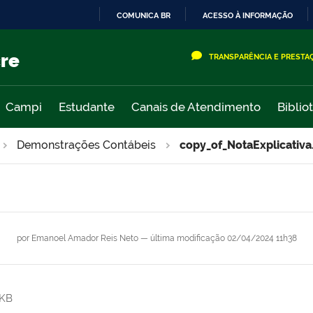
COMUNICA BR
ACESSO À INFORMAÇÃO
IR
PARA
cre
TRANSPARÊNCIA E PRESTA
O
CONTEÚDO
Campi
Estudante
Canais de Atendimento
Biblio
Demonstrações Contábeis
copy_of_NotaExplicativa
por
Emanoel Amador Reis Neto
—
última modificação
02/04/2024 11h38
 KB