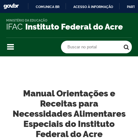
COMUNICA BR
ACESSO À INFORMAÇÃO
PARTI
IR
MINISTÉRIO DA EDUCAÇÃO
PARA
IFAC
Instituto Federal do Acre
O
CONTEÚDO
Buscar no portal
Buscar no portal
Manual Orientações e
Receitas para
Necessidades Alimentares
Especiais do Instituto
Federal do Acre