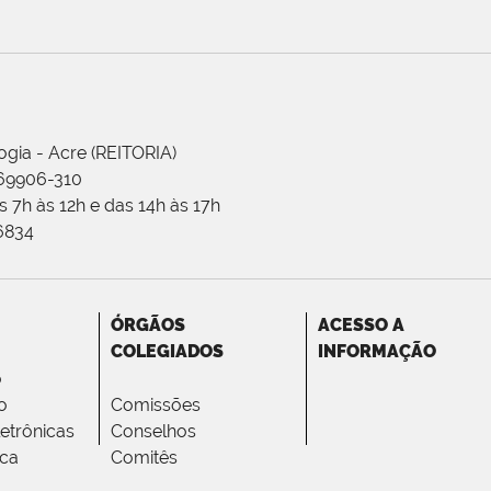
ogia - Acre (REITORIA)
 69906-310
 7h às 12h e das 14h às 17h
-6834
ÓRGÃOS
ACESSO A
COLEGIADOS
INFORMAÇÃO
o
o
Comissões
letrônicas
Conselhos
ica
Comitês