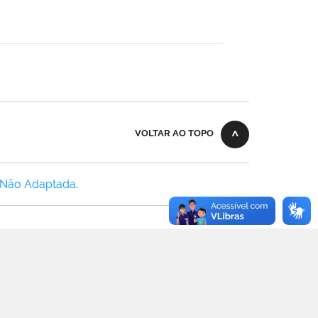
VOLTAR AO TOPO
 Não Adaptada
.