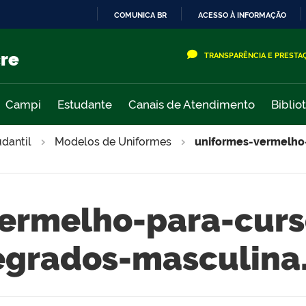
COMUNICA BR
ACESSO À INFORMAÇÃO
IR
PARA
cre
TRANSPARÊNCIA E PRESTA
O
CONTEÚDO
Campi
Estudante
Canais de Atendimento
Biblio
udantil
Modelos de Uniformes
uniformes-vermelho-
ermelho-para-curs
egrados-masculina