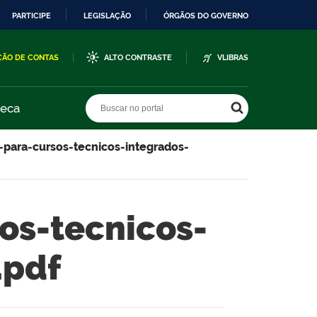
PARTICIPE
LEGISLAÇÃO
ÓRGÃOS DO GOVERNO
ÇÃO DE CONTAS
ALTO CONTRASTE
VLIBRAS
Buscar no portal
Buscar no portal
teca
para-cursos-tecnicos-integrados-
os-tecnicos-
.pdf