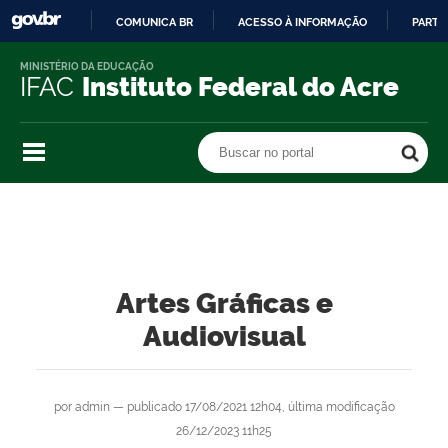
COMUNICA BR
ACESSO À INFORMAÇÃO
PARTI
IR
MINISTÉRIO DA EDUCAÇÃO
PARA
IFAC
Instituto Federal do Acre
O
CONTEÚDO
Buscar no portal
Buscar no portal
Artes Gráficas e
Audiovisual
por
admin
—
publicado
17/08/2021 12h04,
última modificação
26/12/2023 11h25