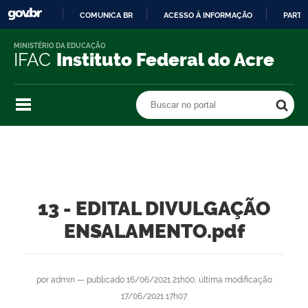
COMUNICA BR
ACESSO À INFORMAÇÃO
PARTI
IR
MINISTÉRIO DA EDUCAÇÃO
PARA
IFAC
Instituto Federal do Acre
O
CONTEÚDO
Buscar no portal
Buscar no portal
13 - EDITAL DIVULGAÇÃO
ENSALAMENTO.pdf
por
admin
—
publicado
16/06/2021 21h00,
última modificação
17/06/2021 17h07