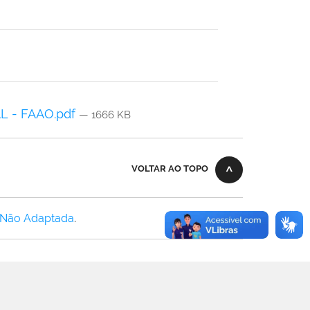
 - FAAO.pdf
— 1666 KB
VOLTAR AO TOPO
 Não Adaptada
.