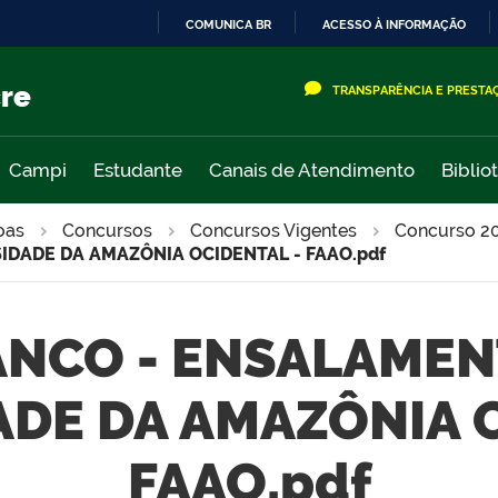
COMUNICA BR
ACESSO À INFORMAÇÃO
IR
PARA
cre
TRANSPARÊNCIA E PRESTA
O
CONTEÚDO
Campi
Estudante
Canais de Atendimento
Biblio
oas
Concursos
Concursos Vigentes
Concurso 2
DADE DA AMAZÔNIA OCIDENTAL - FAAO.pdf
RANCO - ENSALAME
ADE DA AMAZÔNIA O
FAAO.pdf