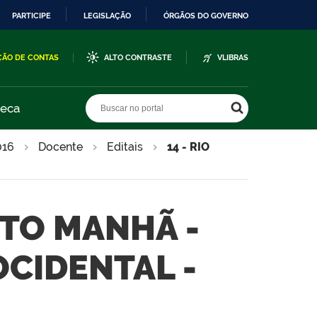
PARTICIPE
LEGISLAÇÃO
ÓRGÃOS DO GOVERNO
ÇÃO DE CONTAS
ALTO CONTRASTE
VLIBRAS
Buscar no portal
Buscar no portal
teca
016
Docente
Editais
14 - RIO
NTO MANHÃ -
CIDENTAL -