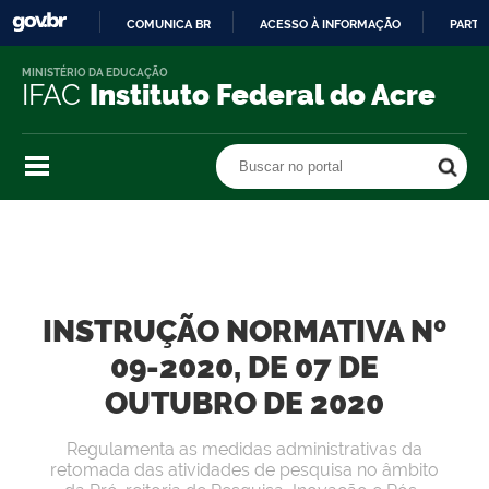
COMUNICA BR
ACESSO À INFORMAÇÃO
PARTI
IR
MINISTÉRIO DA EDUCAÇÃO
PARA
IFAC
Instituto Federal do Acre
O
CONTEÚDO
Buscar no portal
Buscar no portal
INSTRUÇÃO NORMATIVA Nº
09-2020, DE 07 DE
OUTUBRO DE 2020
Regulamenta as medidas administrativas da
retomada das atividades de pesquisa no âmbito