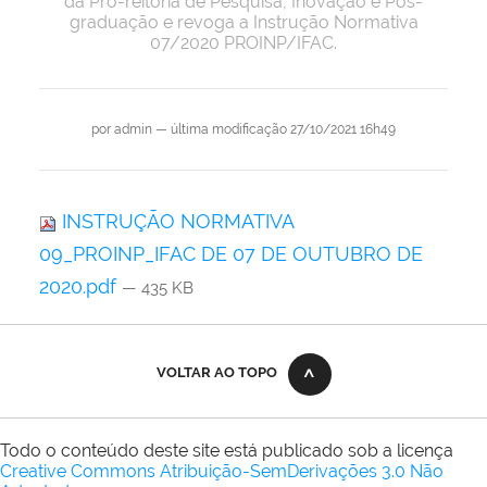
da Pró-reitoria de Pesquisa, Inovação e Pós-
graduação e revoga a Instrução Normativa
07/2020 PROINP/IFAC.
por
admin
—
última modificação
27/10/2021 16h49
INSTRUÇÃO NORMATIVA
09_PROINP_IFAC DE 07 DE OUTUBRO DE
2020.pdf
— 435 KB
VOLTAR AO TOPO
Todo o conteúdo deste site está publicado sob a licença
Creative Commons Atribuição-SemDerivações 3.0 Não